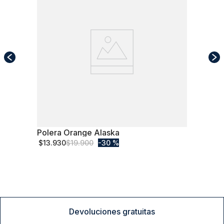
Polera Orange Alaska
XL
$
13
.
930
$
19
.
900
30 %
Comprar
Devoluciones gratuitas