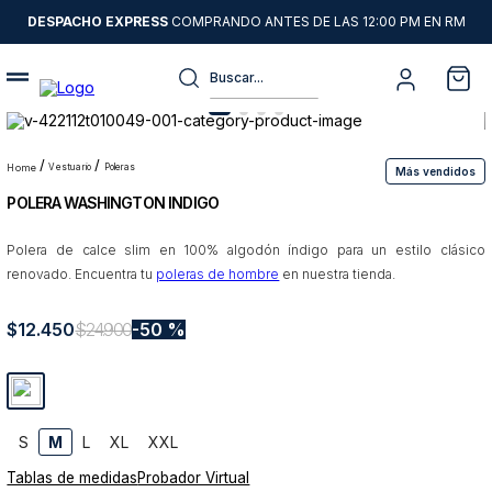
DESPACHO EXPRESS
COMPRANDO ANTES DE LAS 12:00 PM EN RM
Buscar...
Términos más buscados
1
.
sweater
vestuario
poleras
Más vendidos
POLERA WASHINGTON INDIGO
2
.
camisas
3
.
chaquetas
Polera de calce slim en 100% algodón índigo para un estilo clásico
renovado. Encuentra tu
poleras de hombre
en nuestra tienda.
4
.
pantalon
5
.
jeans
$
12
.
450
$
24
.
900
50 %
6
.
chaqueta cuero
7
.
blazer
8
.
chaqueta
S
M
L
XL
XXL
Tablas de medidas
Probador Virtual
9
.
poleron