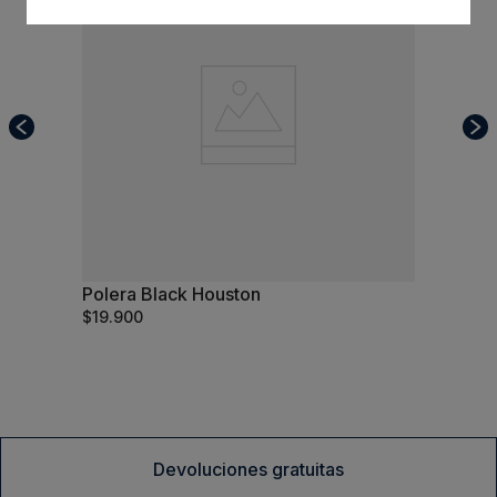
Polera Black Houston
XXL
$
19
.
900
Comprar
Devoluciones gratuitas