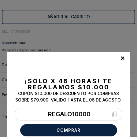
10
.
abrigo
AÑADIR AL CARRITO
:
404319S0035
Disponible para:
Ver tiendas disponibles para retiro
✕
Descripción y cuidado de la prenda
Composición
¡SOLO X 48 HORAS!
TE
REGALAMOS $10.000
CUPÓN $10.000 DE DESCUENTO POR COMPRAS
Envíos, cambios y devoluciones
SOBRE $79.900. VÁLIDO HASTA EL 06 DE AGOSTO.
REGALO10000
También te podría interesar
COMPRAR
ESSENTIAL