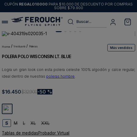
CUPÓN
REGALO10000
PARA $10.000 DE DESCUENTO POR COMPRAS
SOBRE $79.900
Buscar...
Términos más buscados
1
.
sweater
vestuario
poleras
Más vendidos
POLERA POLO WISCONSIN LT. BLUE
2
.
chaquetas
3
.
pantalon
Logra un gran look con esta polera celeste 100% algodón y calce regular,
ideal dentro de nuestras
poleras hombre
.
4
.
camisas
5
.
chaqueta cuero
$
16
.
450
$
32
.
900
50 %
6
.
jeans
7
.
blazer
8
.
chaqueta
S
M
L
XL
XXL
Tablas de medidas
Probador Virtual
9
.
poleron