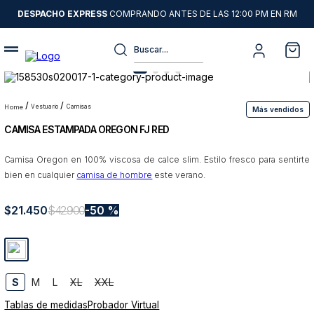
DESPACHO EXPRESS
COMPRANDO ANTES DE LAS 12:00 PM EN RM
Buscar...
Términos más buscados
1
.
sweater
vestuario
camisas
Más vendidos
CAMISA ESTAMPADA OREGON FJ RED
2
.
chaquetas
3
.
camisas
Camisa Oregon en 100% viscosa de calce slim. Estilo fresco para sentirte
bien en cualquier
camisa de hombre
este verano.
4
.
pantalon
5
.
jeans
$
21
.
450
$
42
.
900
50 %
6
.
chaqueta cuero
7
.
chaqueta
8
.
blazer
S
M
L
XL
XXL
Tablas de medidas
Probador Virtual
9
.
poleron