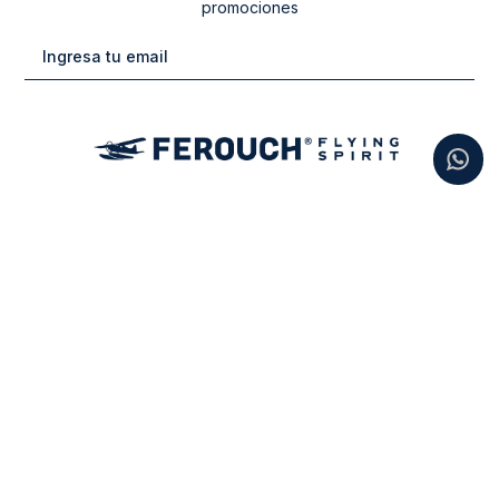
promociones
Categorias
New Arrivals
Ayuda
Vestuario
Cuidado de la Ropa
Contacto
Calzado
Tiendas
sacferouch@badamax.cl