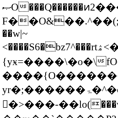
ޞO���Q������ͷ2���Y��&������N��?
F��O&��.^��(;
��w|~
<����S6�bz7^���rtۿ<���n��{O������L����������W{lrt���w��m�����ý��gO���3��GO���S�;
{yӿ=����\�o�\
����{O�������
yr�;������ۃ�^�o����p���d��'�w֗��O��^����ѿ���o����
�>���-��lo(���w