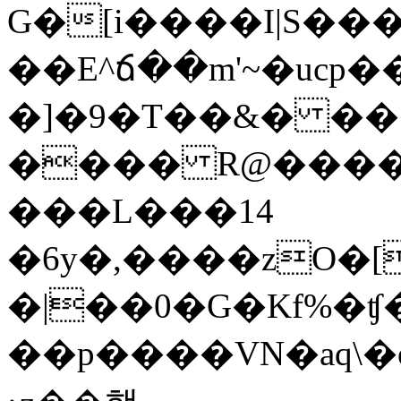
G�[i����I|S���
��E^ճ��m'~�ucp�
�]�9�T��&� ��
���� R@����
���L���14
�6y�,����zO�[
�|��0�G�Kf%�ʧ
��p����VN�aq\�