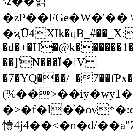
܈z��핽
�zP��FGe�W�'��|
�ϗŪ4XIk�qB_#��_X:�
�d�+�H�@k������1�
��]'N���Ї�lV
�7�YQ���/_�7��fPx��
(%��>��iy�wy
�>�f�l�͐�ov*
㦉4j4��<�n�d/��a"