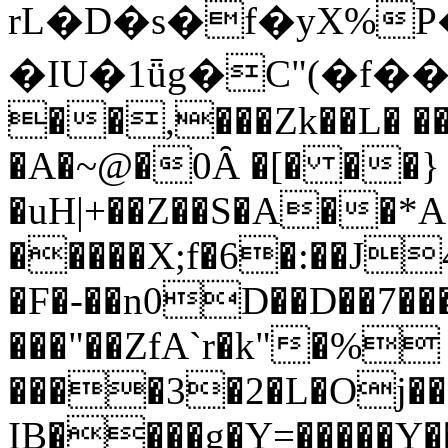
rL�D�s�f�yX%
�IU�1ǖg�C"(�f�
��,���Zk��L� ��
�A�~@�0Ȃ �[� ��}
�uH|+��Z��S�A��*
�����X;f�6�:��J
�F�-��n0D��D��7��
���"��ZfA`r�k"�%
����3�2�L�Oj�
IB�
���g�Y=�����Y