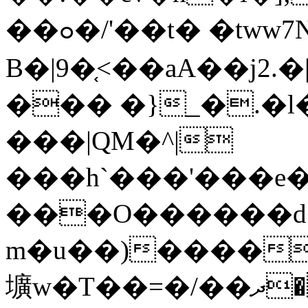
��ߋ�/'��t� �tww7
B�|9�֤<��aA��j
��� �}_�.�l
���|QM�^|
���h`���'���e
���O������d�
m�u��)�����on�R8D�^��ڤ���c
壙w�T��=�/��ދ��|W���0� ��A