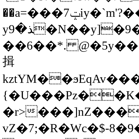
��a=���7ݓiy�`m'?��Oe�[��n
yﺬ�9�N��y]�9�O��X]Qo!
��6��*. @�5y���
揖
kztYM��ϧEqAv�
{�U���Pz��K�
�r>���]nZ���
vZ�7;�R�Wc�$-8�