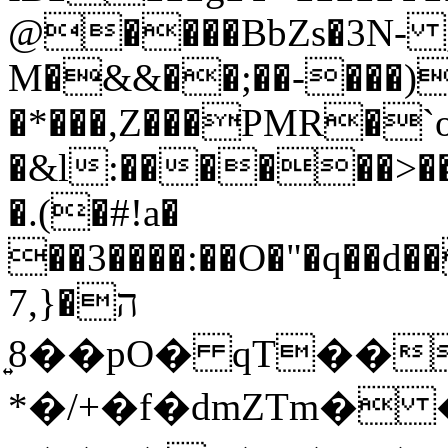
@����BbZs�3N- ,
M�&&��;��-���)
�*���,Z���PMR�`
�&l:������>��
�.(�#!a�
��3����:��O�"�q��d�
ה�{,7
�8͍�pO� qT��Җj�N�o))���D�k~
*�/+�f�dmZTm� ��