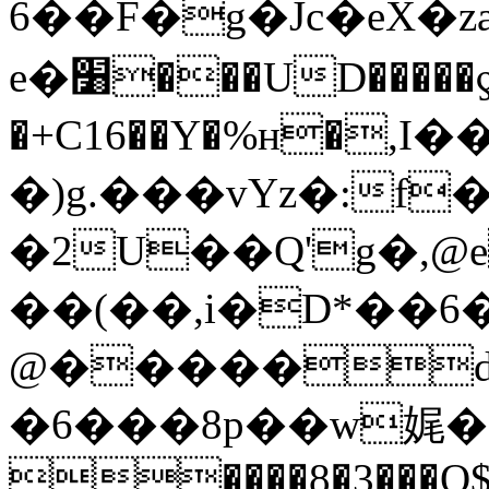
6��F�g�Jc�eX�
e�׸���UD�����ƍ��F�3�G)@Q)��΁�d)�2����+��!
�+C16��Y�%н�,I
�)g.���vYz�:f
�2U��Q'g�,@
��(��,i�D*��6
@�����dR
�6���8p��w娓�CQ
����8�3���Q$