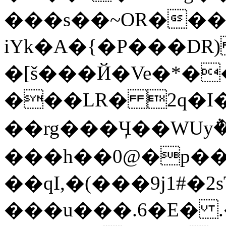
���s��~OR���
iYk�A�{�P���DR
�[š���Й�Ve�*��
��rg���Ӌ��WUy݅
���h��0@�p��
��qI,�(���9j1#�
���u���.6�E� .