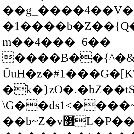
��g_����4��V�
�1����b�Z��{
m��4���_6��
����B��{^�&���|XŌ�قE�z2�O����U�
ŨuH�z�#1���G�[K
�k�}zO�.�bZ��
\G��ds1<����
��b~Z�v޳L�P��YY�Х?���M�{�lT?