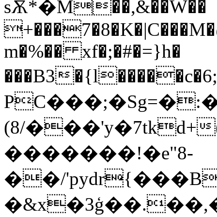
sѪ*�M��,&��W��
+���7�8�K�|C���M
m�%�� xf�;�#�=}h�
���B3�{l�����c
PC���;�Sg=�
(8/���'y�7tkd+
�������!�e"8-
��/'pydr{���
�&x�3ģ��.��,