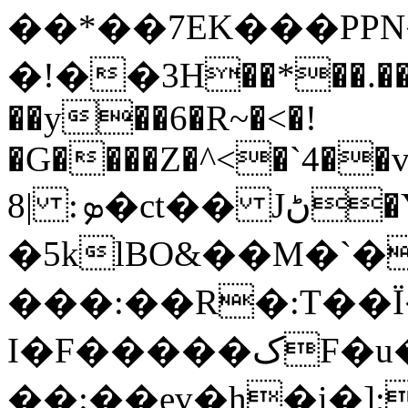
��*��7EK���PPN�v��ױ�
�!��3H��*��.��
��y��6�R~�<�!
�G����Z�^<�`4��
8| :ܤ�ct�� Jڻ�Y�~\|
�5klBO&��M�`�
���:��R�:T��Ï
I�F�����کF�u����>\�����gf���x��
��:��ev�h�i�]