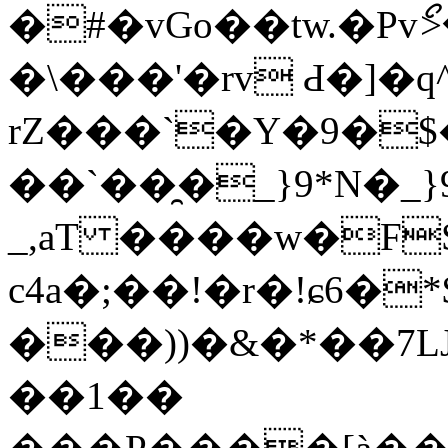
�#�vGo��tw.�Pv
�\���'�rv Ԁ�]�
rZ���`�Y�9�$
��`��̯�_}9*N�_}9F@�g���_}y�קd����:���:�xƩ
_,aT ����w�F
c4a�;��!�r�!ɕ6�*
���))�&�*��7L
��1��