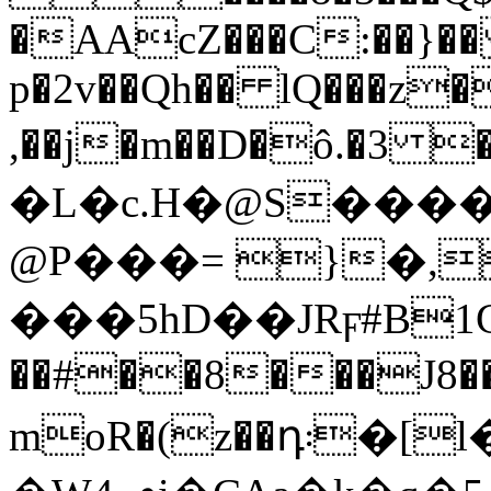
�AAcZ���C:��}��
p�2v��Qh�� lQ���z�
,��j�m��D�ô.�3
�L�c.H�@S���
@P���= }�,
���5hD��JRϝ#B1G
��#��8���J8��
moR�(z��դ܃�[l�5�4