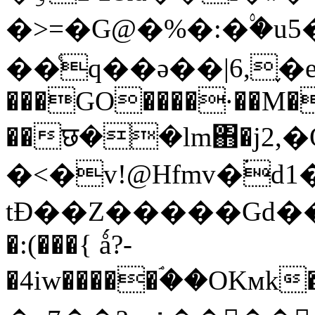
�>=�G@�%�:�۟�u
��ͨq��ә��|6,֢�e
���GO����·��M�
��छ��lm΋�j2,�Q
�<�v!@Hfmv�۬d
tÐ��Z�����Gd��l
�:(���{ ǻ?-
�4iw�����ۘ��OKмk