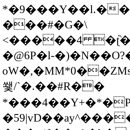
*�9���Y��l.��H
���#�G�\
<�����4 �ٞʈ�m2�y��޵2}bB�f���K>
�@6P�l-�)�N��O
oW�,�MM*0��Z
쐧/`�.��#R��
*���4��Y+�*�
�59|vD��ay^����0׋��'Ŝ� tN�a�Q��]�����