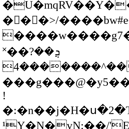
�U�mqRV��Y��w
���>/����bw#
����w����g7�
˟��ܯ��?
���^�������4�������%>�yC�E�� ;�N�Ɂ(���j�z���O�e+�?
���g���@�y5��o
!
�:�n��j�H�ս�2�
¹Y�N�vN:��/'E��aU'��ݓ{Qu�����f