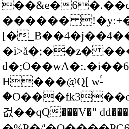
��&e�6�.��
������ !�y:+
[�_B��4�j��4
�i>ă�;��z� ��
d�;O��wA�:.�i�
H���@Q[ w۟-
�O���fk3��d
겂��qQ���V�" dd��
�%P�/'�Q����PGڤ��6�[�YҔe;5�^,U�