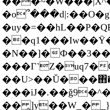
���~�W���|X^�
�o՞���d|:��O�
�uy�=��hL��P�
��q1���Iw��Ÿ
�N��]�Ф��3�
���Γ˺Z�uq7�
��U>��Ǔ���΋�
�
��iJ�.��ǧ9�^
�� ̭]y��W_� _