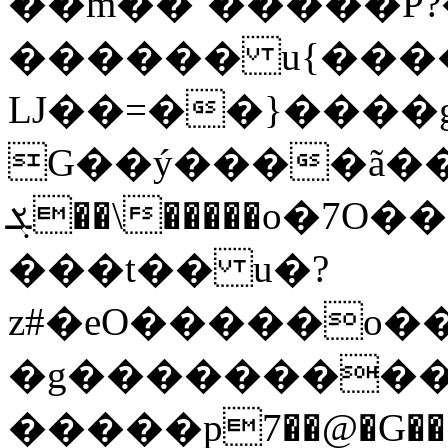
��m��`�����P
������ u{�����
Ǉ��=��}����g�
G��ý����ã���
ܮ��\�����o�7O���g{O�������z{x{ps��`U��!;�{��w��t0�P���P�x���gG/
���t�� u�?
z#�eO�����o
�g����������
�����p7��@�G��