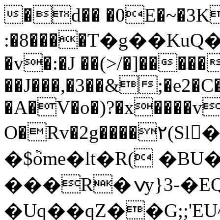
�d�� �0E�~�3K
:�8����T�g��Ku
�v�:�J ��(>/�]�����
��J���,�3��&;�e2�C��
�A�V�o�)?�x����v
O�Rv�2g����٢(Sl�ْ,%>�r~��8��Ϊ�lR�-
�$ٞome�lt�R( �BU
���R�ݍy}3-�EQo����ݨ����p>�
�Uq��qZ��G;;'E