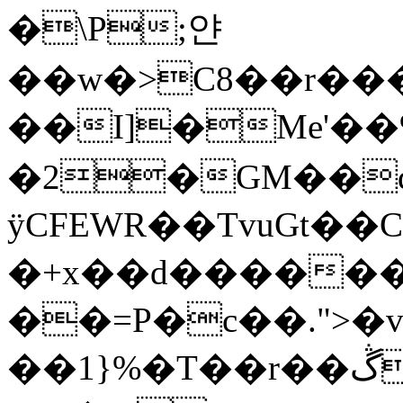
�\P;얀
��w�>C8��r��
��I]�Me'��
�2�GM��
ӱCFEWR��TvuGt��
�+x��d���������g��DR�����M�}5d؀�0��K�a.b�%:P
��=P�c��.">�
��1}%�T��r��ڴq��C�xg��m�e��~�+*��u���s�ߺӫJ��dA�'u�t����������)�A���M"~����b&.R.��83�l�y�T�0H-