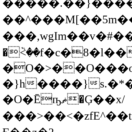
�����.��}����
��^���M[��5 m��
���,wgIm��v�#��Z-�
�
ٞ<��f�c�8�l��
�O�>��O���o
�}h����}s.�*
�O�Ēҧޡ�Ģ��x/
���>��<�zfE^��t