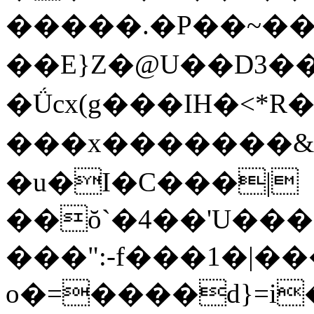
�����.�P��~��
��E}Z�@U��D3�
�Ǘcx(g���IH �<*R
��� x�������&
�u�I�C���|
��ŏ`�4��'U����Q]
���":-f���1�|�
o�=����d}=i�