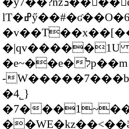
�y7��?nzܪ���ً�e�|��ӳ
lT�ߝӳ��#�ʛ��O�6a�4�
�v��T��x��[�
�|qv�����1U 
�e~��e�לp��m
-W�����7���b�
�4˾}
�7���1~��
��WE�kz��<��ӛz