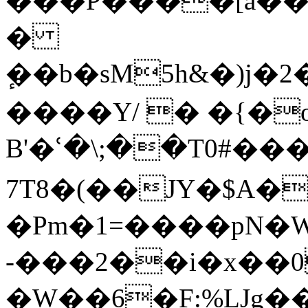
���P����[à��J
�
ٕ��b�sM5һ&�)j�2��� cE*�)
����Y/ � �{�o
B'�ՙ�\;��T0#��
7T8�(��JY�$A�
�Pm�1=����pN�W
-���2��i�x��0
�W��6�F:%LJg�