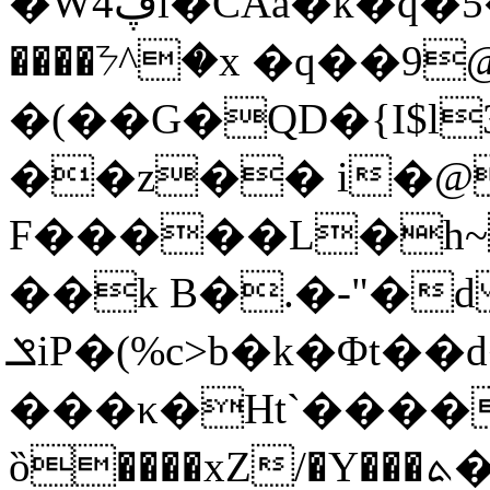
�Wڥ4i�CAa�k�q�5�#*a ˫FTR��wAzk2�d�+�v��T,����Q�[�<�Z"-
����ᜢ^�x �q��9
�(��G�QD�{I$l
��z�� i�@�
��k B�.�-"�
ݏiP�(%c>b�k�Φt��d���5�S:Uߤc�|�n �?
���κ�Ht`����
ȍ����xZ/�Y���ܬ�:�~�~�7w]|