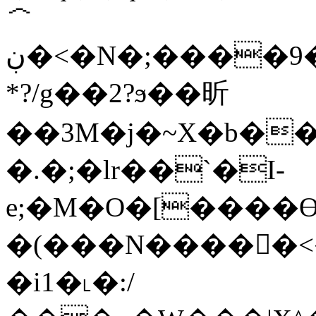
＾
ڹ�<�N�;����9����T^��Ɍ��v�O&�b�[��EgQ+����Q�'�
*?/g��2?ϧ��昕
��3M�j�~X�b�
�.�;�lr��`�I-
e;�M�O�[����ϴ*
�(���N����󺬊�<
�i1�˪�:/