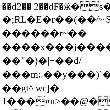
��d2�� 2��dF�ӂ�
�;RL�E�r��(��^~S
������r~��
����x���j���
��"�)�|+��d/
���m:.��y���)`�
��gt^ wc]�
1���#u>��@�