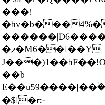
���!
�hv�b���4%�
������|D6�����(
�ފ�M6��l��Y
J���)1��hF��
��b
E��u59����ļ��ۛ�
�$l�r:-