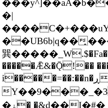
���y^]��aA�b�
�
|
����C�+���uY^
��UB6b|q��̟���)�
巽�����_W.$�Fa�Y
�����Ǣ&�Ǭ!�� ��
i�����=��:��n�ڕ��Jk��ܦuy��ً����[�t~1��[�G���HE��WC��FÀ�"]�E#Ճ0z6�i
Y��9���_�3�Pݛ��bVT[���6;+���Nf'��ƚ�[b��M��a�x�:���*�H�es 4��TX��򏗡�V3K:AV�3˫
�ۏ� �&d��I�#�