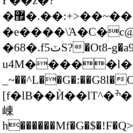
Ғ��z�?
�޿�.��:+>��~����z+��Ͼ�I�z_}
�e����\Ά�C�c
�68�.f5ٽS?�Ot8-g�a9*��겈
u4M�����l�
_~��^L��G�:��G
[f�lB��Ѝ��lT^�ׯ�����d7�C���w�~ON����vS`X��
崠
h������Mf�G�$�!F�