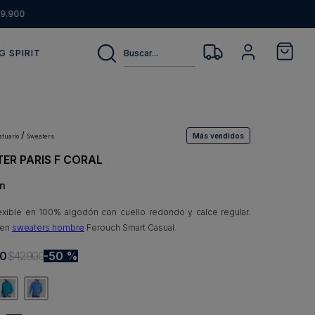
9.900
Buscar...
G SPIRIT
Más vendidos
estuario
sweaters
ER PARIS F CORAL
n
lexible en 100% algodón con cuello redondo y calce regular.
 en
sweaters hombre
Ferouch Smart Casual.
0
$
42
.
900
50 %