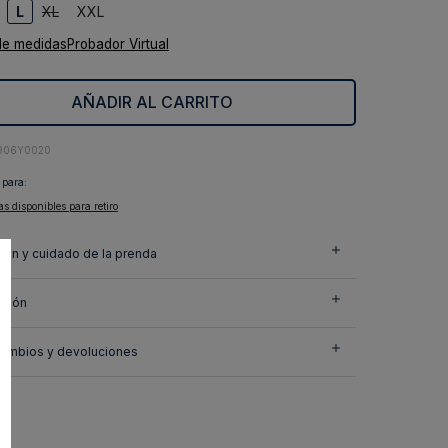
L
XL
XXL
de medidas
Probador Virtual
AÑADIR AL CARRITO
906Y0020
 para:
as disponibles para retiro
ión y cuidado de la prenda
ción
cambios y devoluciones