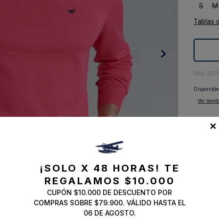
S
M
10
.
abrigo
Tablas 
:
507
Disponible
Ver tiend
Descripc
✕
Composi
¡SOLO X 48 HORAS!
TE
Envíos, 
REGALAMOS $10.000
CUPÓN $10.000 DE DESCUENTO POR
COMPRAS SOBRE $79.900. VÁLIDO HASTA EL
06 DE AGOSTO.