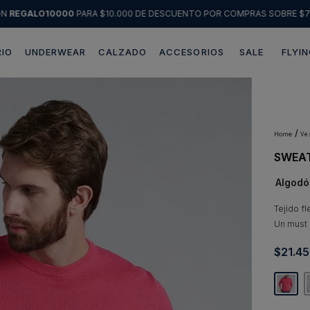
ÓN
REGALO10000
PARA $10.000 DE DESCUENTO POR COMPRAS SOBRE $7
IO
UNDERWEAR
CALZADO
ACCESORIOS
SALE
FLYIN
Términos más buscados
1
.
sweater
2
.
chaquetas
v
SWEAT
3
.
pantalon
Algodó
4
.
camisas
5
.
chaqueta cuero
Tejido f
Un must
6
.
blazer
$
21
.
45
7
.
jeans
8
.
chaqueta
9
.
poleron