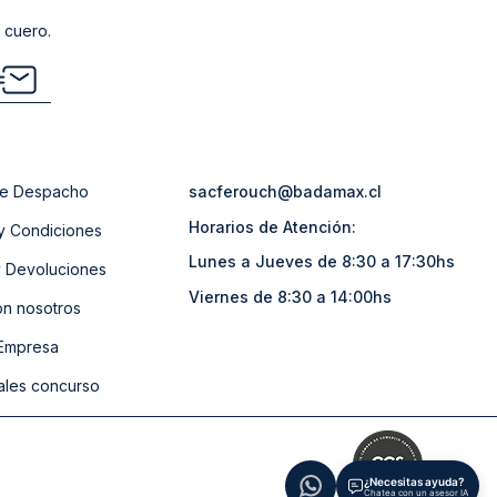
 cuero.
 de Despacho
sacferouch@badamax.cl
Horarios de Atención:
y Condiciones
Lunes a Jueves de 8:30 a 17:30hs
 Devoluciones
Viernes de 8:30 a 14:00hs
on nosotros
 Empresa
ales concurso
¿Necesitas ayuda?
Chatea con un asesor IA