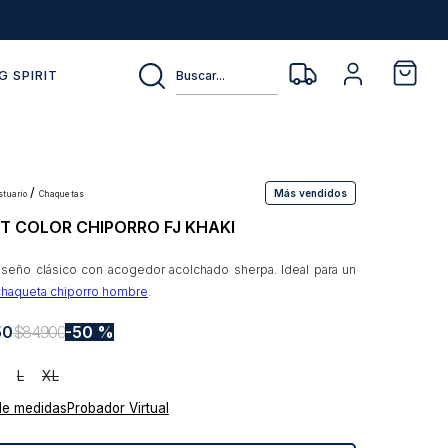
Buscar...
G SPIRIT
Más vendidos
estuario
chaquetas
T COLOR CHIPORRO FJ KHAKI
iseño clásico con acogedor acolchado sherpa. Ideal para un
chaqueta chiporro hombre
.
50
$
84
.
900
50 %
L
XL
de medidas
Probador Virtual